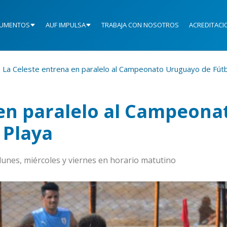
UMENTOS
AUF IMPULSA
TRABAJA CON NOSOTROS
ACREDITACI
La Celeste entrena en paralelo al Campeonato Uruguayo de Fútb
 en paralelo al Campeona
 Playa
 lunes, miércoles y viernes en horario matutino