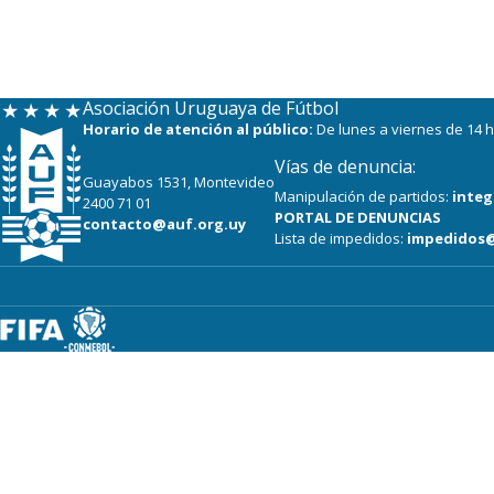
Asociación Uruguaya de Fútbol
Horario de atención al público:
De lunes a viernes de 14 h
Vías de denuncia:
Guayabos 1531, Montevideo
Manipulación de partidos:
integ
2400 71 01
PORTAL DE DENUNCIAS
contacto@auf.org.uy
Lista de impedidos:
impedidos@