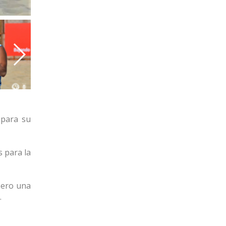
epara su
s para la
pero una
.