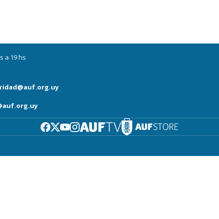
s a 19 hs
ridad@auf.org.uy
auf.org.uy