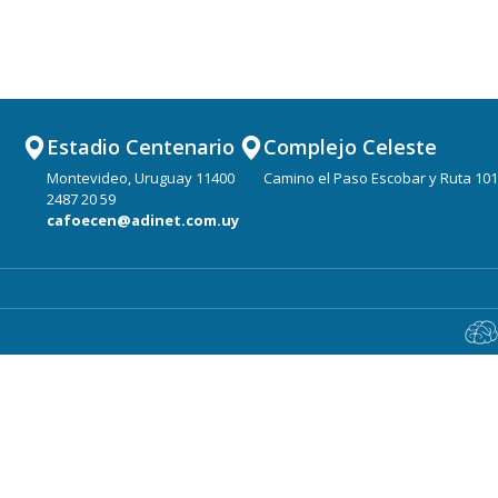
Estadio Centenario
Complejo Celeste
Montevideo, Uruguay 11400
Camino el Paso Escobar y Ruta 101
2487 20 59
cafoecen@adinet.com.uy