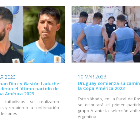
10 MAR 2023
AR 2023
Uruguay comienza su camin
han Díaz y Gastón Laduche
la Copa América 2023
rderán el último partido de
pa América 2023
Este sábado, en La Rural de Ros
 futbolistas se realizaron
se disputará el primer partid
os y recibieron la confirmación
grupo A ante la selección anfitr
 lesiones
Argentina