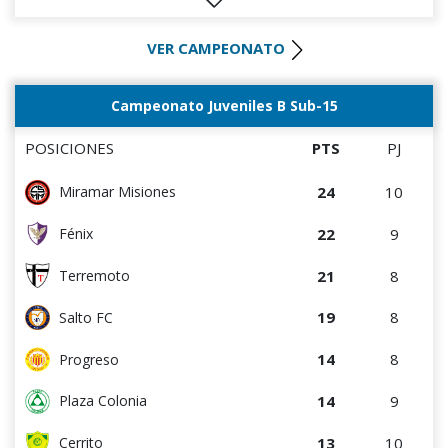
11
10
Oriental de La Paz
VER CAMPEONATO
10
4
Cerro Largo
10
4
Colón
Campeonato Juveniles B Sub-15
9
9
Cerrito
POSICIONES
PTS
PJ
7
3
DEPORTIVO LSM
24
10
Miramar Misiones
7
9
Tacuarembó
22
9
Fénix
7
8
Estudiantes del Plata
21
8
Terremoto
6
3
Cerro
19
8
Salto FC
5
4
Central Español
14
8
Progreso
4
3
Artigas
14
9
Plaza Colonia
3
8
Atenas de San Carlos
13
10
Cerrito