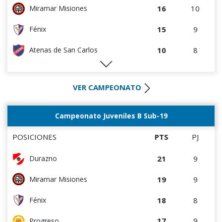
4
3
Cerro
16
10
Miramar Misiones
3
8
Estudiantes del Plata
15
9
Fénix
0
0
Canadian
10
8
Atenas de San Carlos
0
0
Rampla Juniors
9
3
DEPORTIVO LSM
0
4
Deportivo CEM
VER CAMPEONATO
9
3
Villa Teresa
0
8
Atenas de San Carlos
8
10
Oriental de La Paz
Campeonato Juveniles B Sub-19
0
4
Liffa
7
4
Colón
POSICIONES
PTS
PJ
6
3
Cerro
21
9
Durazno
6
8
La Luz
19
9
Miramar Misiones
5
9
Cerrito
18
8
Fénix
5
10
Durazno
17
9
Progreso