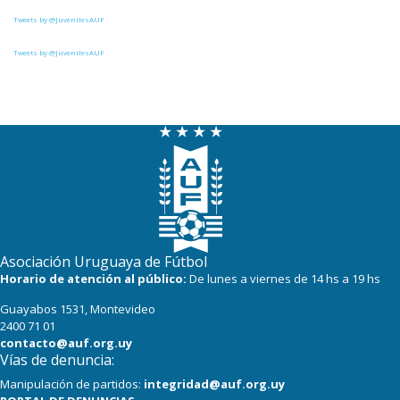
Tweets by @JuvenilesAUF
7
3
Cerro
Tweets by @JuvenilesAUF
7
5
Central Español
7
9
Tacuarembó
5
5
Colón
5
9
Cerrito
5
8
Atenas de San Carlos
2
5
Liffa
Asociación Uruguaya de Fútbol
Horario de atención al público:
De lunes a viernes de 14 hs a 19 hs
1
8
La Luz
Guayabos 1531, Montevideo
2400 71 01
0
0
Rampla Juniors
contacto@auf.org.uy
Vías de denuncia:
0
0
Canadian
Manipulación de partidos:
integridad@auf.org.uy