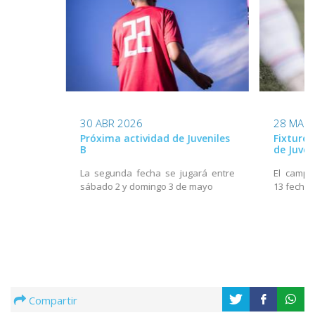
30 ABR 2026
28 MAR 
Próxima actividad de Juveniles
Fixture
B
de Juven
La segunda fecha se jugará entre
El campe
sábado 2 y domingo 3 de mayo
13 fecha
Compartir