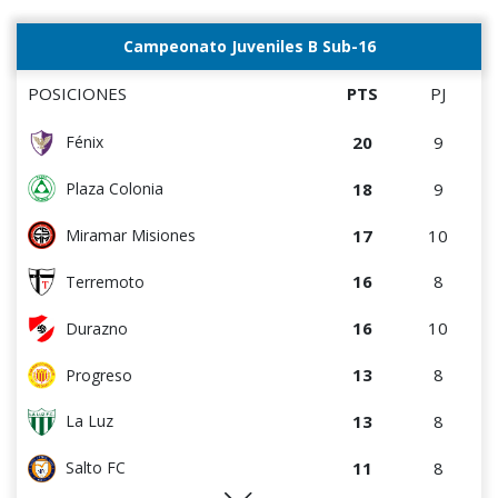
Campeonato Juveniles B Sub-16
POSICIONES
PTS
PJ
20
9
Fénix
18
9
Plaza Colonia
17
10
Miramar Misiones
16
8
Terremoto
16
10
Durazno
13
8
Progreso
13
8
La Luz
11
8
Salto FC