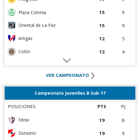
4
3
Artigas
15
9
Plaza Colonia
4
4
Central Español
15
9
Oriental de La Paz
2
4
Cerro Largo
12
5
Artigas
2
4
Deportivo CEM
12
4
Colón
1
4
Liffa
12
8
Terremoto
0
0
Rampla Juniors
VER CAMPEONATO
10
10
Cerrito
0
0
Canadian
8
8
La Luz
Campeonato Juveniles B Sub-17
0
8
Estudiantes del Plata
8
9
Tacuarembó
POSICIONES
PTS
PJ
6
3
Villa Teresa
19
8
Fénix
5
3
Cerro
19
9
Durazno