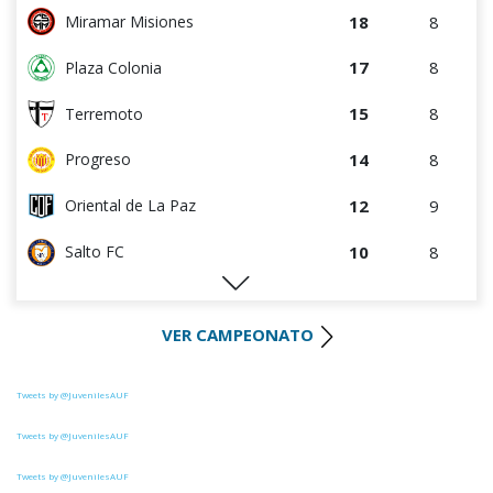
5
7
Salto FC
18
8
Miramar Misiones
5
8
Estudiantes del Plata
17
8
Plaza Colonia
4
3
DEPORTIVO LSM
15
8
Terremoto
4
5
Central Español
14
8
Progreso
4
4
Cerro Largo
12
9
Oriental de La Paz
2
9
Atenas de San Carlos
10
8
Salto FC
1
4
Liffa
9
8
Estudiantes del Plata
0
0
Rampla Juniors
VER CAMPEONATO
8
4
Villa Teresa
0
0
Canadian
8
4
Cerro Largo
Tweets by @JuvenilesAUF
0
3
Deportivo CEM
7
3
DEPORTIVO LSM
Tweets by @JuvenilesAUF
Tweets by @JuvenilesAUF
7
4
Artigas