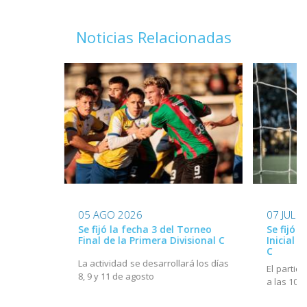
Noticias Relacionadas
05 AGO 2026
07 JUL 
Se fijó la fecha 3 del Torneo
Se fijó l
Final de la Primera Divisional C
Inicial d
C
La actividad se desarrollará los días
El partido
8, 9 y 11 de agosto
a las 10h