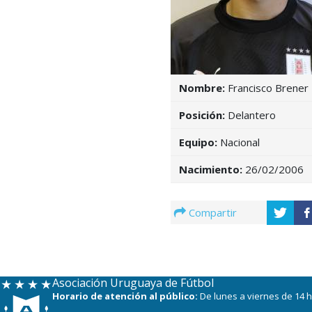
Nombre:
Francisco Brener
Posición:
Delantero
Equipo:
Nacional
Nacimiento:
26/02/2006
Compartir
Asociación Uruguaya de Fútbol
Horario de atención al público:
De lunes a viernes de 14 h