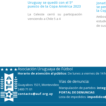
Uruguay se quedó con el 5°
Jonat
puesto de la Copa América 2023
se pe
la Co
La Celeste cerró su participación
Ambos
venciendo a Chile 5 a 4
estudi
de sus
Asociación Uruguaya de Fútbol
Horario de atención al público:
De lunes a viernes de 14 h
Vías de denuncia:
Guayabos 1531, Montevideo
Manipulación de partidos:
integ
2400 71 01
PORTAL DE DENUNCIAS
contacto@auf.org.uy
Lista de impedidos:
impedidos@