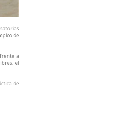
atorias
mpico de
frente a
ibres, el
ctica de