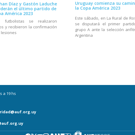
Uruguay comienza su camin
han Díaz y Gastón Laduche
la Copa América 2023
rderán el último partido de
pa América 2023
Este sábado, en La Rural de Ros
 futbolistas se realizaron
se disputará el primer partid
os y recibieron la confirmación
grupo A ante la selección anfitr
 lesiones
Argentina
s a 19 hs
ridad@auf.org.uy
auf.org.uy