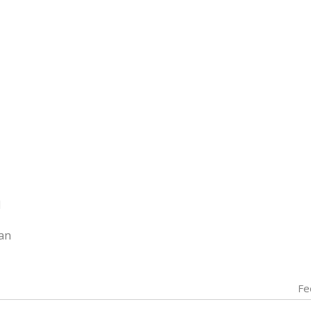
l
ian
Fe