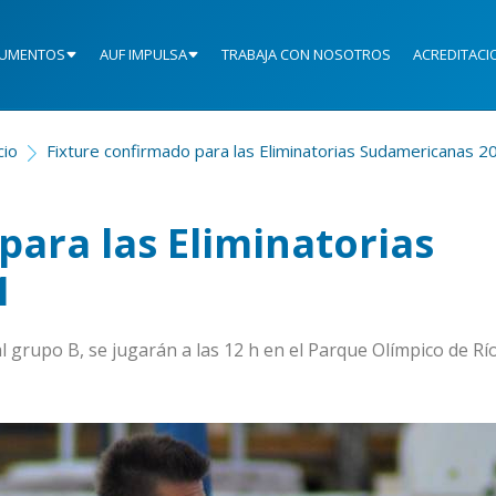
UMENTOS
AUF IMPULSA
TRABAJA CON NOSOTROS
ACREDITACI
cio
Fixture confirmado para las Eliminatorias Sudamericanas 2
para las Eliminatorias
1
grupo B, se jugarán a las 12 h en el Parque Olímpico de Rí