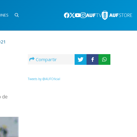
ONES
021
Compartir
Tweets by @AUFOficial
o de