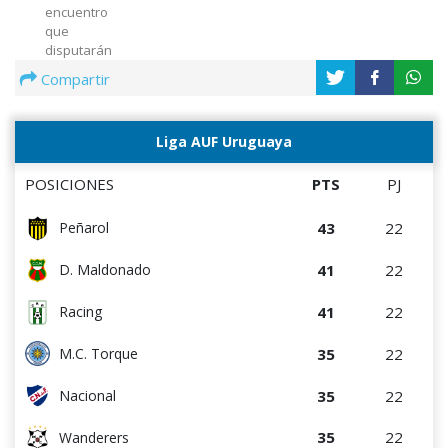
encuentro
que
disputarán
Peñarol y
Compartir
Wanderers
el miércoles
5 de agosto
Liga AUF Uruguaya
en el Estadio
Centenario
POSICIONES
PTS
PJ
43
22
Peñarol
41
22
D. Maldonado
41
22
Racing
35
22
M.C. Torque
35
22
Nacional
35
22
Wanderers