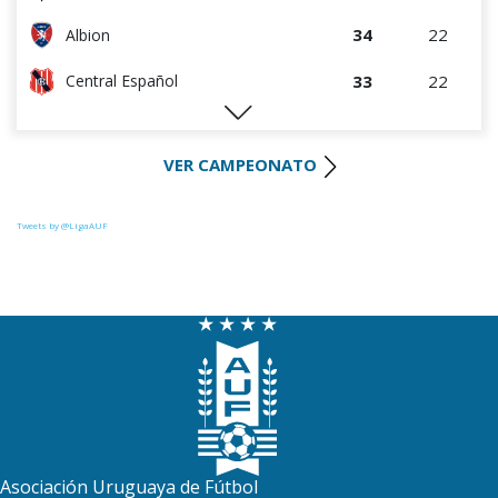
34
22
Albion
33
22
Central Español
29
22
Liverpool
VER CAMPEONATO
28
22
Cerro Largo
27
22
Def. Sporting
Tweets by @LigaAUF
23
22
Juventud
22
22
Danubio
22
22
Boston River
19
22
Cerro
16
22
Progreso
Asociación Uruguaya de Fútbol