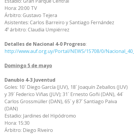
Estadio: Gran Parque Central
Hora: 20:00 TV
Árbitro: Gustavo Tejera
Asistentes: Carlos Barreiro y Santiago Fernández
4º árbitro: Claudia Umpiérrez
Detalles de Nacional 4-0 Progreso
:
http://www.auf.org.uy/Portal/NEWS/15708/0/Nacional_40
Domingo 5 de mayo
Danubio 4-3 Juventud
Goles: 10´ Diego García (JUV), 18´ Joaquín Zeballos (JUV)
y 39´ Federico Viñas (JUV); 31´ Ernesto Goñi (DAN), 44´
Carlos Grossmüller (DAN), 65´ y 87´ Santiago Paiva
(DAN)
Estadio: Jardines del Hipódromo
Hora: 15:30
Árbitro: Diego Riveiro