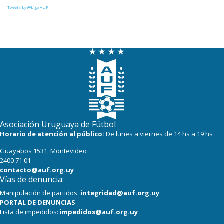
27
22
Def. Sporting
Tweets by @LigaAUF
23
22
Juventud
22
22
Boston River
21
21
Danubio
19
22
Cerro
16
22
Progreso
Asociación Uruguaya de Fútbol
Horario de atención al público:
De lunes a viernes de 14 hs a 19 hs
Guayabos 1531, Montevideo
2400 71 01
contacto@auf.org.uy
Vías de denuncia:
Manipulación de partidos:
integridad@auf.org.uy
PORTAL DE DENUNCIAS
Lista de impedidos:
impedidos@auf.org.uy