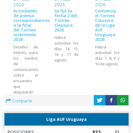
2026
2026
2026
Actividades
Se fijó la
Comienza
de prensa
fecha 2 del
el Torneo
correspondientes
Torneo
Clausura
a la final
Clausura
de la Liga
del Torneo
2026
AUF
Intermedio
Uruguaya
Habrá
2026
2026
actividad los
Detalles de
Habrá
días 14, 15,
interés, para
actividad los
16 y 17 de
los medios
días 7, 8, 9 y
agosto
de
10 de agosto
comunicación,
sobre el
encuentro
que
disputarán
Peñarol y
Compartir
Wanderers
el miércoles
5 de agosto
Liga AUF Uruguaya
en el Estadio
Centenario
POSICIONES
PTS
PJ