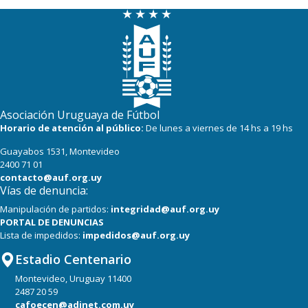
14
12
Boston River
9
12
Juventud
8
12
(FF) DEPORTIVO LSM
6
13
Racing
Asociación Uruguaya de Fútbol
3
13
Horario de atención al público:
De lunes a viernes de 14 hs a 19 hs
Progreso
Guayabos 1531, Montevideo
3
12
Canadian
2400 71 01
contacto@auf.org.uy
Vías de denuncia:
Manipulación de partidos:
integridad@auf.org.uy
PORTAL DE DENUNCIAS
Lista de impedidos:
impedidos@auf.org.uy
Estadio Centenario
Montevideo, Uruguay 11400
2487 20 59
cafoecen@adinet.com.uy