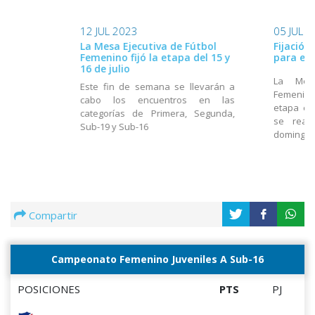
12 JUL 2023
05 JUL 
La Mesa Ejecutiva de Fútbol
Fijación
Femenino fijó la etapa del 15 y
para el 
16 de julio
La Mesa
Este fin de semana se llevarán a
Femenino 
cabo los encuentros en las
etapa en
categorías de Primera, Segunda,
se real
Sub-19 y Sub-16
domingo 9
Compartir
Campeonato Femenino Juveniles A Sub-16
POSICIONES
PTS
PJ