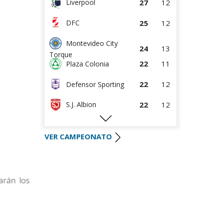
27
12
Liverpool
25
12
DFC
Montevideo City
24
13
Torque
22
11
Plaza Colonia
22
12
Defensor Sporting
22
12
S.J. Albion
19
12
River Plate
VER CAMPEONATO
16
11
Wanderers
14
12
Boston River
arán los
13
13
Danubio
9
12
Juventud