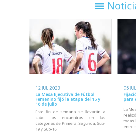
Notic
12 JUL 2023
05 JU
La Mesa Ejecutiva de Fútbol
Fijac
Femenino fijó la etapa del 15 y
para 
16 de julio
La Mes
Este fin de semana se llevarán a
realiz
cabo los encuentros en las
todas 
categorías de Primera, Segunda, Sub-
entre 
19 y Sub-16