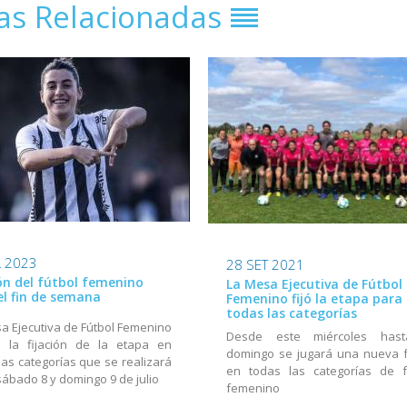
ias Relacionadas
L 2023
28 SET 2021
ión del fútbol femenino
La Mesa Ejecutiva de Fútbol
el fin de semana
Femenino fijó la etapa para
todas las categorías
a Ejecutiva de Fútbol Femenino
Desde este miércoles hast
ó la fijación de la etapa en
domingo se jugará una nueva 
las categorías que se realizará
en todas las categorías de f
sábado 8 y domingo 9 de julio
femenino