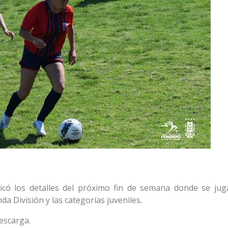
có los detalles del próximo fin de semana donde se jug
da División y las categorías juveniles.
escarga.