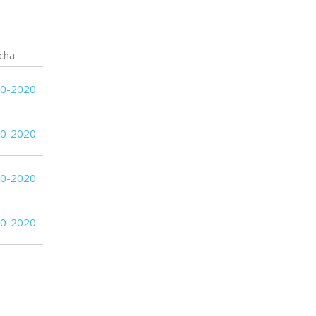
(FF) DEPORTIVO
8
13
LSM
6
12
Racing
cha
3
12
Progreso
10-2020
3
12
Canadian
10-2020
10-2020
10-2020