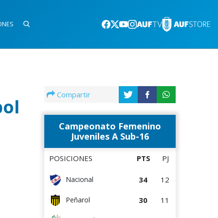
ONES
o
Compartir
bol
Campeonato Femenino
Juveniles A Sub-16
POSICIONES
PTS
PJ
34
12
Nacional
30
11
Peñarol