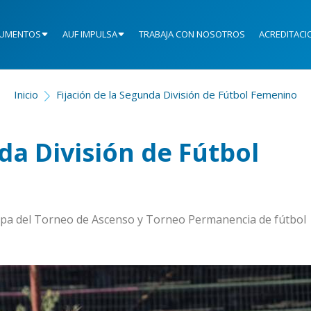
UMENTOS
AUF IMPULSA
TRABAJA CON NOSOTROS
ACREDITACI
Inicio
Fijación de la Segunda División de Fútbol Femenino
da División de Fútbol
tapa del Torneo de Ascenso y Torneo Permanencia de fútbol