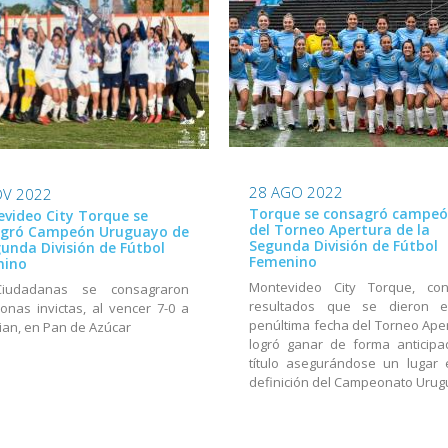
28 AGO 2022
OV 2022
Torque se consagró campe
video City Torque se
del Torneo Apertura de la
agró Campeón Uruguayo de
Segunda División de Fútbol
gunda División de Fútbol
Femenino
nino
Montevideo City Torque, co
iudadanas se consagraron
resultados que se dieron 
nas invictas, al vencer 7-0 a
penúltima fecha del Torneo Aper
an, en Pan de Azúcar
logró ganar de forma anticipa
título asegurándose un lugar 
definición del Campeonato Uru