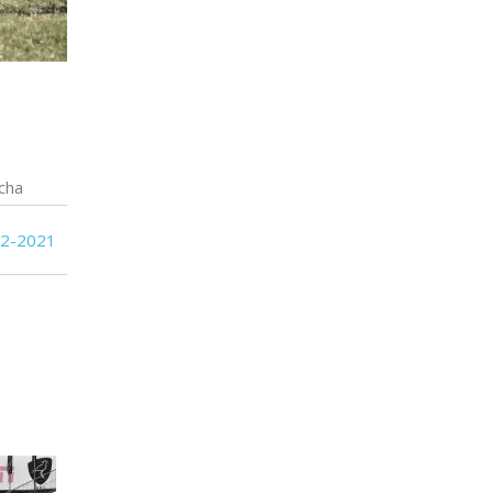
cha
12-2021