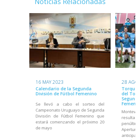
Noticias Relacionadas
16 MAY 2023
28 AGO
Calendario de la Segunda
Torque 
División de Fútbol Femenino
del Torn
Segunda 
Femeni
Se llevó a cabo el sorteo del
Campeonato Uruguayo de Segunda
Montevid
División de Fútbol Femenino que
resultad
estará comenzando el próximo 20
penúlt
de mayo
Apertura
anticipa