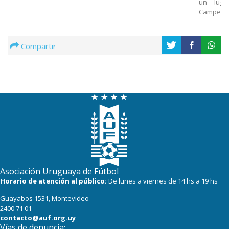
un luga
Campeon
Compartir
Asociación Uruguaya de Fútbol
Horario de atención al público:
De lunes a viernes de 14 hs a 19 hs
Guayabos 1531, Montevideo
2400 71 01
contacto@auf.org.uy
Vías de denuncia: