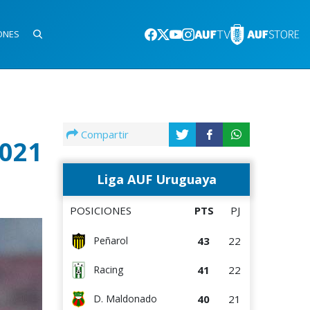
ONES
Compartir
2021
Liga AUF Uruguaya
POSICIONES
PTS
PJ
43
22
Peñarol
41
22
Racing
40
21
D. Maldonado