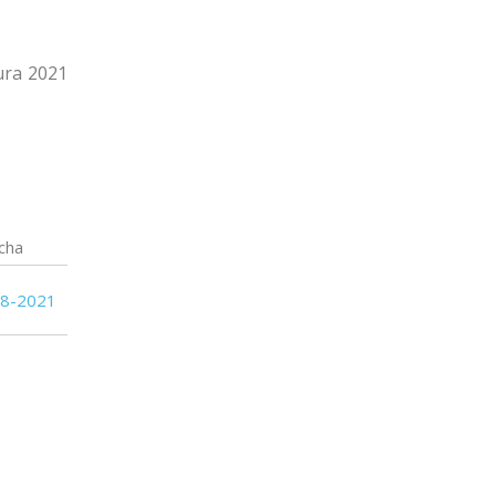
19
22
Cerro
ura 2021
16
22
Progreso
cha
08-2021