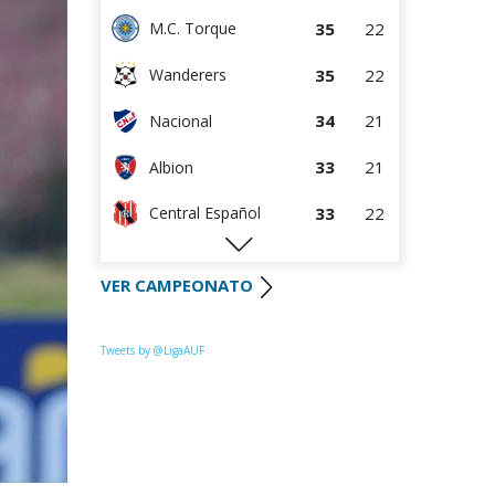
35
22
M.C. Torque
35
22
Wanderers
34
21
Nacional
33
21
Albion
33
22
Central Español
29
22
Liverpool
VER CAMPEONATO
29
23
Cerro Largo
27
22
Def. Sporting
Tweets by @LigaAUF
24
23
Juventud
22
22
Boston River
21
21
Danubio