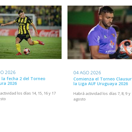
GO 2026
04 AGO 2026
ó la fecha 2 del Torneo
Comienza el Torneo Clausur
ura 2026
la Liga AUF Uruguaya 2026
ctividad los días 14, 15, 16 y 17
Habrá actividad los días 7, 8, 9 y
sto
agosto