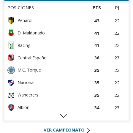
POSICIONES
PTS
PJ
43
22
Peñarol
41
22
D. Maldonado
41
22
Racing
36
23
Central Español
35
22
M.C. Torque
35
22
Nacional
35
22
Wanderers
34
23
Albion
32
23
Liverpool
VER CAMPEONATO
29
23
Cerro Largo