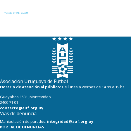
27
22
Def. Sporting
Tweets by @LigaAUF
24
23
Juventud
22
23
Danubio
22
22
Boston River
22
23
Cerro
16
23
Progreso
Asociación Uruguaya de Fútbol
Horario de atención al público:
De lunes a viernes de 14 hs a 19 hs
Guayabos 1531, Montevideo
2400 71 01
contacto@auf.org.uy
Vías de denuncia:
Manipulación de partidos:
integridad@auf.org.uy
PORTAL DE DENUNCIAS