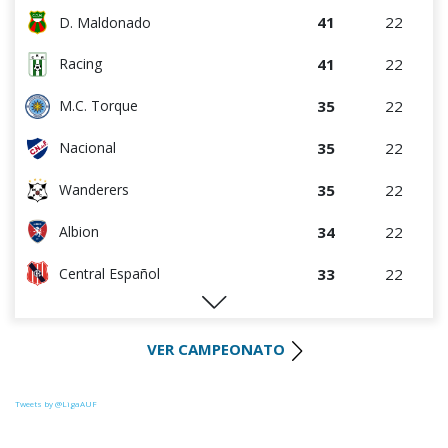
41
22
D. Maldonado
41
22
Racing
35
22
M.C. Torque
35
22
Nacional
35
22
Wanderers
34
22
Albion
33
22
Central Español
28
21
Liverpool
VER CAMPEONATO
27
21
Cerro Largo
27
22
Def. Sporting
Tweets by @LigaAUF
23
22
Juventud