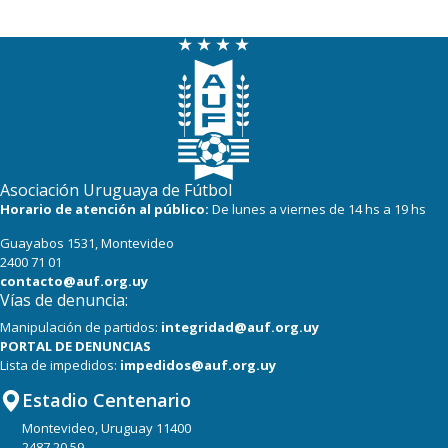
22
22
Danubio
22
22
Boston River
19
22
Cerro
16
22
Progreso
Asociación Uruguaya de Fútbol
Horario de atención al público:
De lunes a viernes de 14 hs a 19 hs
Guayabos 1531, Montevideo
2400 71 01
contacto@auf.org.uy
Vías de denuncia:
Manipulación de partidos:
integridad@auf.org.uy
PORTAL DE DENUNCIAS
Lista de impedidos:
impedidos@auf.org.uy
Estadio Centenario
Montevideo, Uruguay 11400
2487 20 59