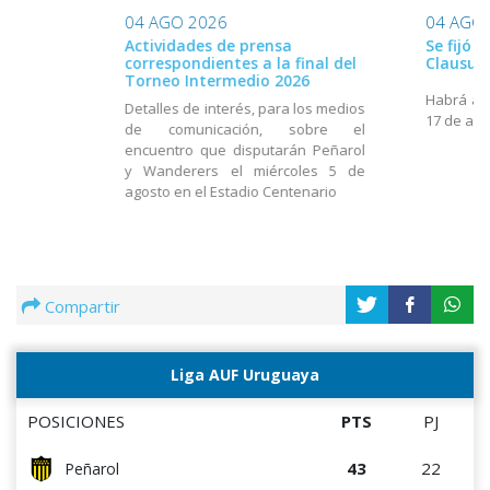
04 AGO 2026
04 AGO
Actividades de prensa
Se fijó 
correspondientes a la final del
Clausur
Torneo Intermedio 2026
Habrá act
Detalles de interés, para los medios
17 de ago
de comunicación, sobre el
encuentro que disputarán Peñarol
y Wanderers el miércoles 5 de
agosto en el Estadio Centenario
Compartir
Liga AUF Uruguaya
POSICIONES
PTS
PJ
43
22
Peñarol