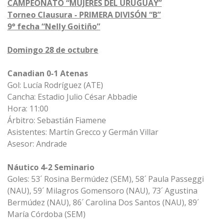
CAMPEONATO “MUJERES DEL URUGUAY”
Torneo Clausura - PRIMERA DIVISÓN “B”
9° fecha “Nelly Goitiño”
Domingo 28 de octubre
Canadian 0-1 Atenas
Gol: Lucía Rodríguez (ATE)
Cancha: Estadio Julio César Abbadie
Hora: 11:00
Árbitro: Sebastián Fiamene
Asistentes: Martín Grecco y Germán Villar
Asesor: Andrade
Náutico 4-2 Seminario
Goles: 53´ Rosina Bermúdez (SEM), 58´ Paula Passeggi
(NAU), 59´ Milagros Gomensoro (NAU), 73´ Agustina
Bermúdez (NAU), 86´ Carolina Dos Santos (NAU), 89´
María Córdoba (SEM)