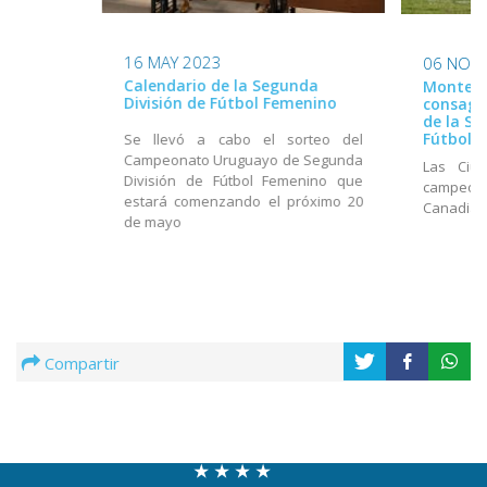
16 MAY 2023
06 NOV
Calendario de la Segunda
Montevi
División de Fútbol Femenino
consagr
de la Se
Fútbol 
Se llevó a cabo el sorteo del
Campeonato Uruguayo de Segunda
Las Ciu
División de Fútbol Femenino que
campeonas
estará comenzando el próximo 20
Canadian
de mayo
Compartir