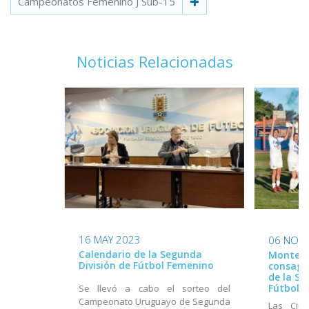
Campeonatos Femenino J Sub-15
Noticias Relacionadas
16 MAY 2023
06 NOV
Calendario de la Segunda
Montevi
División de Fútbol Femenino
consagr
de la Se
Fútbol 
Se llevó a cabo el sorteo del
Campeonato Uruguayo de Segunda
Las Ciu