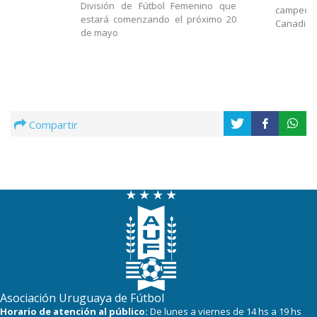
División de Fútbol Femenino que
campeonas
estará comenzando el próximo 20
Canadian
de mayo
Compartir
Asociación Uruguaya de Fútbol
Horario de atención al público:
De lunes a viernes de 14 hs a 19 hs