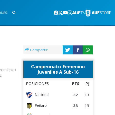
ONES
Compartir
Campeonato Femenino
 comienzo
Juveniles A Sub-16
6.
POSICIONES
PTS
PJ
37
13
Nacional
33
13
Peñarol