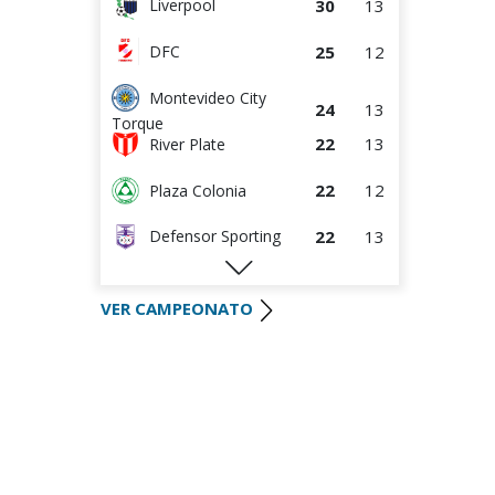
30
13
Liverpool
25
12
DFC
Montevideo City
24
13
Torque
22
13
River Plate
22
12
Plaza Colonia
22
13
Defensor Sporting
22
13
S.J. Albion
VER CAMPEONATO
19
12
Wanderers
16
14
Danubio
14
12
Boston River
9
12
Juventud