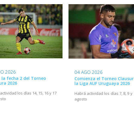
GO 2026
04 AGO 2026
ó la fecha 2 del Torneo
Comienza el Torneo Clausur
ura 2026
la Liga AUF Uruguaya 2026
ctividad los días 14, 15, 16 y 17
Habrá actividad los días 7, 8, 9 y
sto
agosto