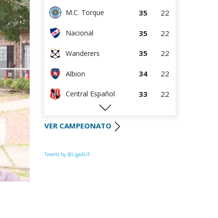
35
22
M.C. Torque
35
22
Nacional
35
22
Wanderers
34
22
Albion
33
22
Central Español
29
22
Liverpool
VER CAMPEONATO
28
22
Cerro Largo
24
21
Def. Sporting
Tweets by @LigaAUF
23
22
Juventud
22
22
Danubio
22
22
Boston River