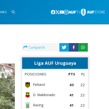
ONES
Compartir
Liga AUF Uruguaya
POSICIONES
PTS
PJ
43
22
Peñarol
41
22
D. Maldonado
41
22
Racing