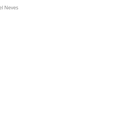
el Neves
19
22
Cerro
16
22
Progreso