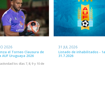
31 JUL 2026
GO 2026
Listado de inhabilitados - 1a
nza el Torneo Clausura de
31.7.2026
ga AUF Uruguaya 2026
ctividad los días 7, 8, 9 y 10 de
o