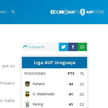
ONES
Compartir
Liga AUF Uruguaya
l que su
POSICIONES
PTS
PJ
. Primero
43
22
Peñarol
41
22
D. Maldonado
no había
41
22
Racing