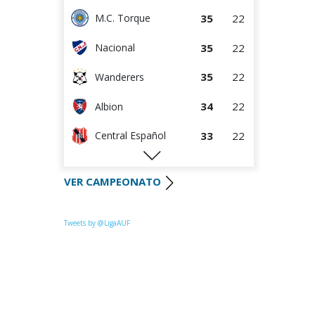
35
22
M.C. Torque
35
22
Nacional
35
22
Wanderers
34
22
Albion
33
22
Central Español
29
22
Liverpool
VER CAMPEONATO
28
22
Cerro Largo
27
22
Def. Sporting
Tweets by @LigaAUF
23
22
Juventud
22
22
Danubio
22
22
Boston River