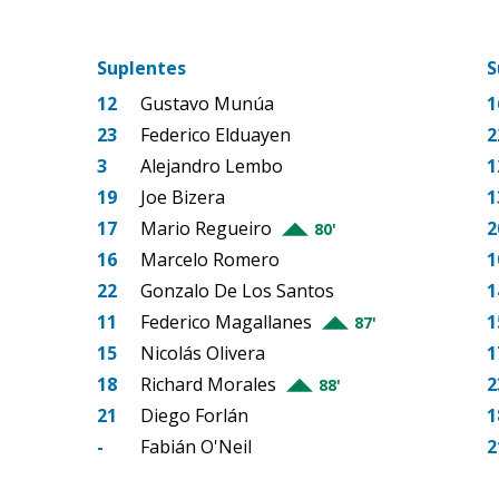
Suplentes
S
12
Gustavo Munúa
1
23
Federico Elduayen
2
3
Alejandro Lembo
1
19
Joe Bizera
1
17
Mario Regueiro
2
80'
16
Marcelo Romero
1
22
Gonzalo De Los Santos
1
11
Federico Magallanes
1
87'
15
Nicolás Olivera
1
18
Richard Morales
2
88'
21
Diego Forlán
1
-
Fabián O'Neil
2