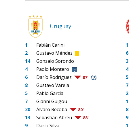
Uruguay
1
Fabián Carini
1
2
Gustavo Méndez
6
14
Gonzalo Sorondo
3
4
Paolo Montero
4
6
Darío Rodríguez
5
87'
8
Gustavo Varela
7
5
Pablo García
2
7
Gianni Guigou
1
20
Álvaro Recoba
8
80'
13
Sebastián Abreu
9
88'
9
Darío Silva
1