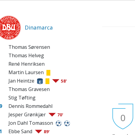
Dinamarca
Thomas Sørensen
Thomas Helveg
René Henriksen
Martin Laursen
Jan Heintze
58'
Thomas Gravesen
Stig Tøfting
9
Dennis Rommedahl
Jesper Grønkjær
0
70'
Jon Dahl Tomasson
1
Ebbe Sand
89'