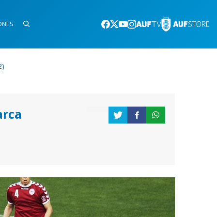
ONES
2)
rca