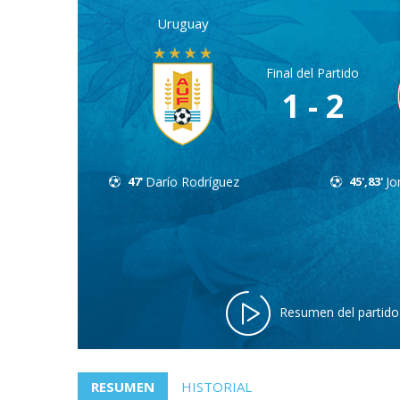
Uruguay
Final del Partido
1 - 2
47'
Darío Rodríguez
45',83'
Jo
Resumen del partido
RESUMEN
HISTORIAL