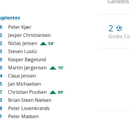
Ganados
uplentes
2
6
Peter Kjær
2
Jesper Christiansen
Goles Co
2
Niclas Jensen
58'
3
Steven Lustü
0
Kasper Bøgelund
0
Martin Jørgensen
70'
4
Claus Jensen
5
Jan Michaelsen
7
Christian Poulsen
89'
3
Brian Steen Nielsen
8
Peter Lovenkrands
1
Peter Madsen