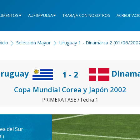
UMENTOS
AUF IMPULSA
TRABAJA CON NOSOTROS
ACREDITACI
nicio
Selección Mayor
Uruguay 1 - Dinamarca 2 (01/06/200
ruguay
Dinama
1 - 2
Copa Mundial Corea y Japón 2002
PRIMERA FASE / Fecha 1
ea del Sur
l)