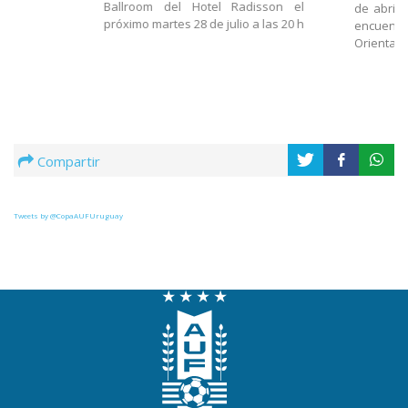
Ballroom del Hotel Radisson el
de abrir 
próximo martes 28 de julio a las 20 h
encuentro
Oriental 
Compartir
Tweets by @CopaAUFUruguay