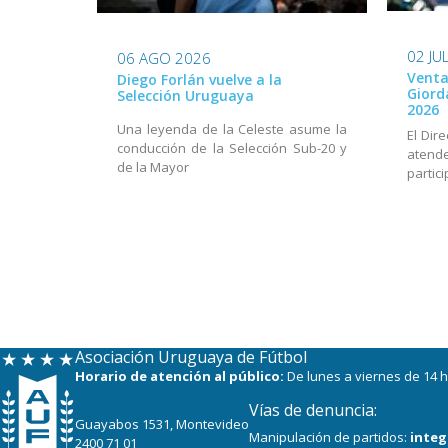
02 JU
06 AGO 2026
Venta
Diego Forlán vuelve a la
Giord
Selección Uruguaya
2026
Una leyenda de la Celeste asume la
El Dir
conducción de la Selección Sub-20 y
aten
de la Mayor
partic
Asociación Uruguaya de Fútbol
Horario de atención al público:
De lunes a viernes de 14 h
Vías de denuncia:
Guayabos 1531, Montevideo
Manipulación de partidos:
integ
2400 71 01