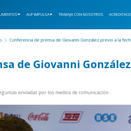
UMENTOS
AUF IMPULSA
TRABAJA CON NOSOTROS
ACREDITACI
io
Conferencia de prensa de Giovanni González previo a la fec
nsa de Giovanni González
preguntas enviadas por los medios de comunicación