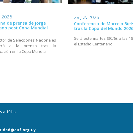
L 2026
28 JUN 2026
na de prensa de Jorge
Conferencia de Marcelo Biel
ano post Copa Mundial
tras la Copa del Mundo 202
Será este martes (30/6), a las 1
ector de Selecciones Nacionales
el Estadio Centenario
derá a la prensa tras la
ipación en la Copa Mundial
s a 19 hs
ridad@auf.org.uy