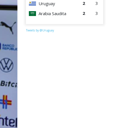
2
3
Uruguay
2
3
Arabia Saudita
Tweets by @Uruguay