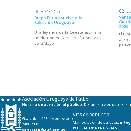
02 JU
06 AGO 2026
Venta
Diego Forlán vuelve a la
Giord
Selección Uruguaya
2026
Una leyenda de la Celeste asume la
El Dir
conducción de la Selección Sub-20 y
aten
de la Mayor
partic
Asociación Uruguaya de Fútbol
Horario de atención al público:
De lunes a viernes de 14 h
Vías de denuncia:
Guayabos 1531, Montevideo
Manipulación de partidos:
integ
2400 71 01
PORTAL DE DENUNCIAS
contacto@auf.org.uy