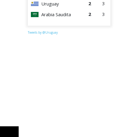
2
3
Uruguay
2
3
Arabia Saudita
Tweets by @Uruguay