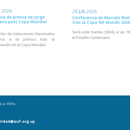
L 2026
28 JUN 2026
na de prensa de Jorge
Conferencia de Marcelo Biel
ano post Copa Mundial
tras la Copa del Mundo 202
Será este martes (30/6), a las 1
ector de Selecciones Nacionales
el Estadio Centenario
derá a la prensa tras la
ipación en la Copa Mundial
s a 19 hs
ridad@auf.org.uy