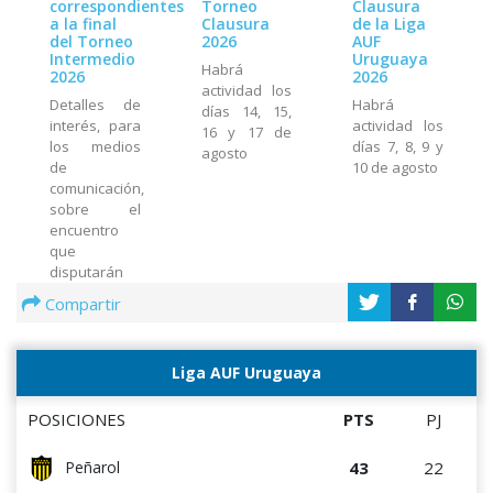
correspondientes
Torneo
Clausura
a la final
Clausura
de la Liga
del Torneo
2026
AUF
Intermedio
Uruguaya
Habrá
2026
2026
actividad los
Detalles de
Habrá
días 14, 15,
interés, para
actividad los
16 y 17 de
los medios
días 7, 8, 9 y
agosto
de
10 de agosto
comunicación,
sobre el
encuentro
que
disputarán
Peñarol y
Compartir
Wanderers
el miércoles
5 de agosto
Liga AUF Uruguaya
en el Estadio
Centenario
POSICIONES
PTS
PJ
43
22
Peñarol