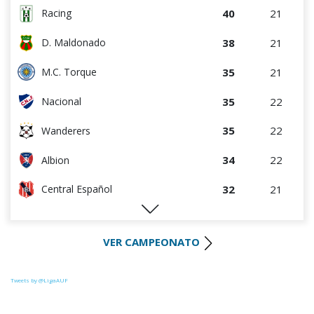
40
21
Racing
38
21
D. Maldonado
35
21
M.C. Torque
35
22
Nacional
35
22
Wanderers
34
22
Albion
32
21
Central Español
28
21
Liverpool
VER CAMPEONATO
27
21
Cerro Largo
27
22
Def. Sporting
Tweets by @LigaAUF
23
22
Juventud