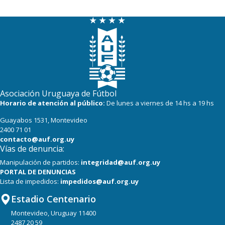
22
22
Danubio
22
22
Boston River
19
22
Cerro
16
22
Progreso
Asociación Uruguaya de Fútbol
Horario de atención al público:
De lunes a viernes de 14 hs a 19 hs
Guayabos 1531, Montevideo
2400 71 01
contacto@auf.org.uy
Vías de denuncia:
Manipulación de partidos:
integridad@auf.org.uy
PORTAL DE DENUNCIAS
Lista de impedidos:
impedidos@auf.org.uy
Estadio Centenario
Montevideo, Uruguay 11400
2487 20 59