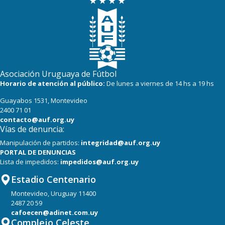
22
22
Boston River
19
22
Cerro
16
22
Progreso
Asociación Uruguaya de Fútbol
Horario de atención al público:
De lunes a viernes de 14 hs a 19 hs
Guayabos 1531, Montevideo
2400 71 01
contacto@auf.org.uy
Vías de denuncia:
Manipulación de partidos:
integridad@auf.org.uy
PORTAL DE DENUNCIAS
Lista de impedidos:
impedidos@auf.org.uy
Estadio Centenario
Montevideo, Uruguay 11400
2487 20 59
cafoecen@adinet.com.uy
Complejo Celeste