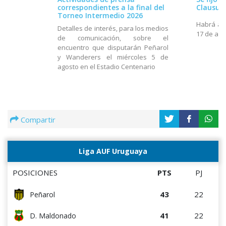
correspondientes a la final del
Clausur
Torneo Intermedio 2026
Habrá act
Detalles de interés, para los medios
17 de ago
de comunicación, sobre el
encuentro que disputarán Peñarol
y Wanderers el miércoles 5 de
agosto en el Estadio Centenario
Compartir
Liga AUF Uruguaya
POSICIONES
PTS
PJ
43
22
Peñarol
41
22
D. Maldonado