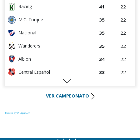
41
22
Racing
35
22
M.C. Torque
35
22
Nacional
35
22
Wanderers
34
22
Albion
33
22
Central Español
29
22
Liverpool
VER CAMPEONATO
28
22
Cerro Largo
27
22
Def. Sporting
Tweets by @LigaAUF
23
22
Juventud
22
22
Danubio