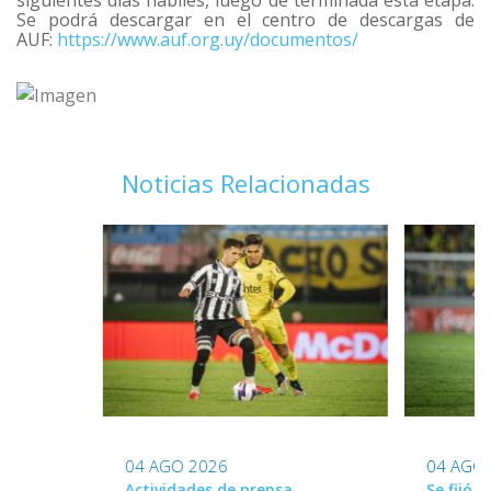
siguientes días hábiles, luego de terminada esta etapa.
Se podrá descargar en el centro de descargas de
AUF:
https://www.auf.org.uy/documentos/
Noticias Relacionadas
04 AGO 2026
04 AGO
Actividades de prensa
Se fijó 