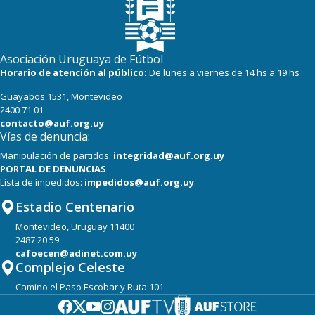
16
22
Progreso
16
21
Cerro
Asociación Uruguaya de Fútbol
Horario de atención al público:
De lunes a viernes de 14 hs a 19 hs
Guayabos 1531, Montevideo
2400 71 01
contacto@auf.org.uy
Vías de denuncia:
Manipulación de partidos:
integridad@auf.org.uy
PORTAL DE DENUNCIAS
Lista de impedidos:
impedidos@auf.org.uy
Estadio Centenario
Montevideo, Uruguay 11400
2487 20 59
cafoecen@adinet.com.uy
Complejo Celeste
Camino el Paso Escobar y Ruta 101