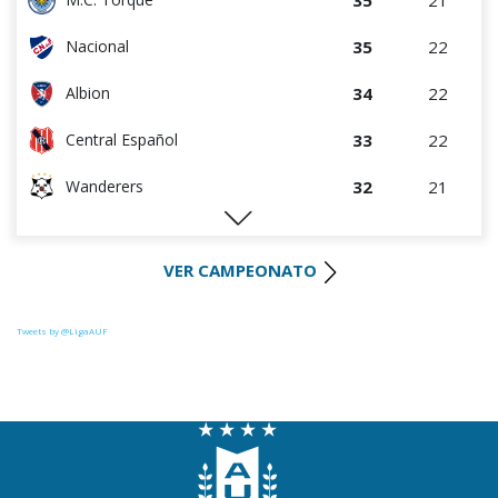
35
21
M.C. Torque
35
22
Nacional
34
22
Albion
33
22
Central Español
32
21
Wanderers
29
22
Liverpool
VER CAMPEONATO
28
22
Cerro Largo
27
22
Def. Sporting
Tweets by @LigaAUF
23
22
Juventud
22
22
Danubio
22
22
Boston River