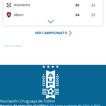
35
22
Wanderers
34
23
Albion
32
23
Liverpool
VER CAMPEONATO
29
23
Cerro Largo
27
22
Def. Sporting
Tweets by @LigaAUF
24
23
Juventud
22
23
Danubio
22
22
Boston River
22
23
Cerro
16
23
Progreso
Asociación Uruguaya de Fútbol
Horario de atención al público:
De lunes a viernes de 14 hs a 19 hs