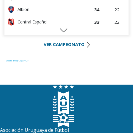
34
22
Albion
33
22
Central Español
29
22
Liverpool
VER CAMPEONATO
29
23
Cerro Largo
27
22
Def. Sporting
Tweets by @LigaAUF
24
23
Juventud
22
22
Danubio
22
22
Boston River
19
22
Cerro
16
22
Progreso
Asociación Uruguaya de Fútbol