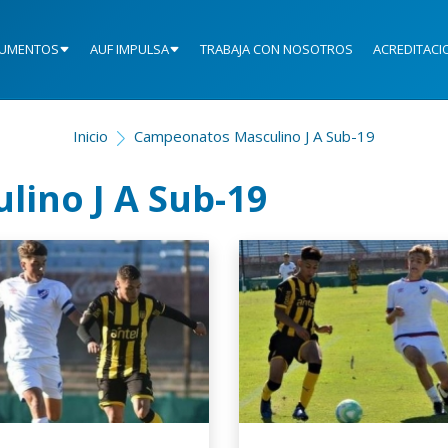
UMENTOS
AUF IMPULSA
TRABAJA CON NOSOTROS
ACREDITACI
Inicio
Campeonatos Masculino J A Sub-19
ino J A Sub-19