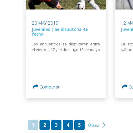
20 MAY 2019
12 MA
Juveniles | Se disputó la 4a
Juven
fecha
Los encuentros se disputaron entre
La act
el viernes 17 y el domingo 19 de mayo
sábado
Compartir
C
1
2
3
4
5
Última