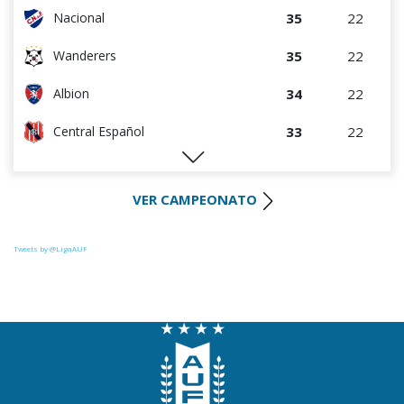
35
22
Nacional
35
22
Wanderers
34
22
Albion
33
22
Central Español
29
22
Liverpool
VER CAMPEONATO
28
22
Cerro Largo
27
22
Def. Sporting
Tweets by @LigaAUF
23
22
Juventud
22
22
Danubio
22
22
Boston River
19
22
Cerro