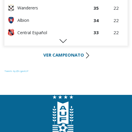
35
22
Wanderers
34
22
Albion
33
22
Central Español
29
22
Liverpool
VER CAMPEONATO
29
23
Cerro Largo
27
22
Def. Sporting
Tweets by @LigaAUF
24
23
Juventud
22
22
Danubio
22
22
Boston River
19
22
Cerro
16
22
Progreso