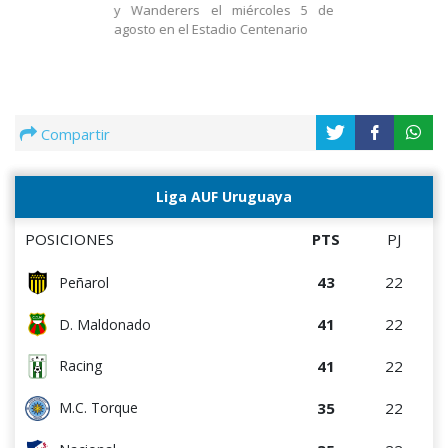
y Wanderers el miércoles 5 de
agosto en el Estadio Centenario
Compartir
Liga AUF Uruguaya
POSICIONES
PTS
PJ
43
22
Peñarol
41
22
D. Maldonado
41
22
Racing
35
22
M.C. Torque