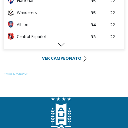
35
22
Nacional
35
22
Wanderers
34
22
Albion
33
22
Central Español
29
22
Liverpool
VER CAMPEONATO
29
23
Cerro Largo
27
22
Def. Sporting
Tweets by @LigaAUF
24
23
Juventud
22
22
Danubio
22
22
Boston River
19
22
Cerro