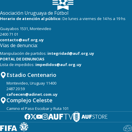
16
22
Progreso
Asociación Uruguaya de Fútbol
Horario de atención al público:
De lunes a viernes de 14 hs a 19 hs
Guayabos 1531, Montevideo
2400 71 01
contacto@auf.org.uy
Vías de denuncia:
Manipulación de partidos:
integridad@auf.org.uy
PORTAL DE DENUNCIAS
Lista de impedidos:
impedidos@auf.org.uy
Estadio Centenario
Montevideo, Uruguay 11400
2487 20 59
cafoecen@adinet.com.uy
Complejo Celeste
Camino el Paso Escobar y Ruta 101