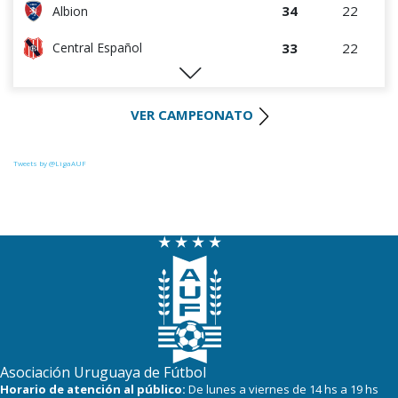
34
22
Albion
33
22
Central Español
29
22
Liverpool
VER CAMPEONATO
28
22
Cerro Largo
24
21
Def. Sporting
Tweets by @LigaAUF
23
22
Juventud
22
22
Danubio
22
22
Boston River
19
21
Cerro
16
22
Progreso
Asociación Uruguaya de Fútbol
Horario de atención al público:
De lunes a viernes de 14 hs a 19 hs