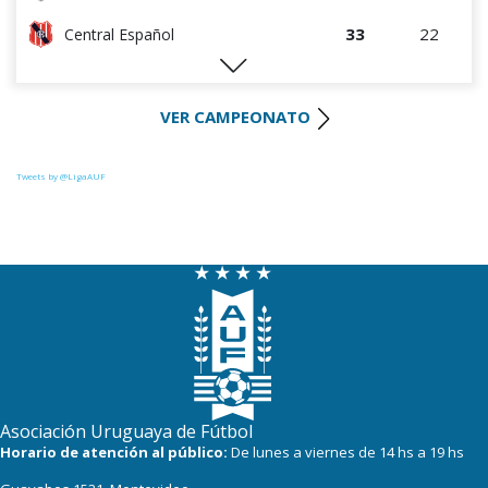
33
22
Central Español
29
22
Liverpool
VER CAMPEONATO
28
22
Cerro Largo
27
22
Def. Sporting
Tweets by @LigaAUF
23
22
Juventud
22
22
Danubio
22
22
Boston River
19
22
Cerro
16
22
Progreso
Asociación Uruguaya de Fútbol
Horario de atención al público:
De lunes a viernes de 14 hs a 19 hs