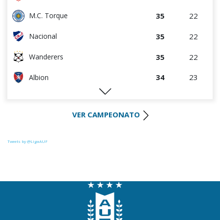
35
22
M.C. Torque
35
22
Nacional
35
22
Wanderers
34
23
Albion
32
23
Liverpool
VER CAMPEONATO
29
23
Cerro Largo
27
22
Def. Sporting
Tweets by @LigaAUF
24
23
Juventud
22
23
Danubio
22
22
Boston River