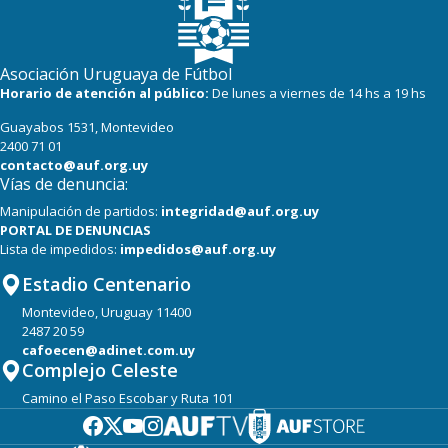
22
23
Cerro
16
23
Progreso
Asociación Uruguaya de Fútbol
Horario de atención al público:
De lunes a viernes de 14 hs a 19 hs
Guayabos 1531, Montevideo
2400 71 01
contacto@auf.org.uy
Vías de denuncia:
Manipulación de partidos:
integridad@auf.org.uy
PORTAL DE DENUNCIAS
Lista de impedidos:
impedidos@auf.org.uy
Estadio Centenario
Montevideo, Uruguay 11400
2487 20 59
cafoecen@adinet.com.uy
Complejo Celeste
Camino el Paso Escobar y Ruta 101