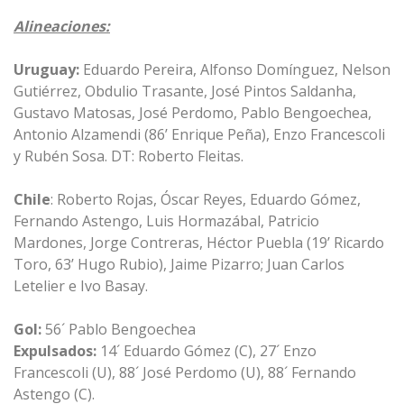
Alineaciones:
Uruguay:
Eduardo Pereira, Alfonso Domínguez, Nelson
Gutiérrez, Obdulio Trasante, José Pintos Saldanha,
Gustavo Matosas, José Perdomo, Pablo Bengoechea,
Antonio Alzamendi (86’ Enrique Peña), Enzo Francescoli
y Rubén Sosa. DT: Roberto Fleitas.
Chile
: Roberto Rojas, Óscar Reyes, Eduardo Gómez,
Fernando Astengo, Luis Hormazábal, Patricio
Mardones, Jorge Contreras, Héctor Puebla (19’ Ricardo
Toro, 63’ Hugo Rubio), Jaime Pizarro; Juan Carlos
Letelier e Ivo Basay.
Gol:
56´ Pablo Bengoechea
Expulsados:
14´ Eduardo Gómez (C), 27´ Enzo
Francescoli (U), 88´ José Perdomo (U), 88´ Fernando
Astengo (C).