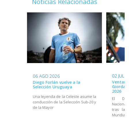
Noticias Relacionadas
02 JUL 
06 AGO 2026
Ventana
Diego Forlán vuelve a la
Giordan
Selección Uruguaya
2026
Una leyenda de la Celeste asume la
El Dir
conducción de la Selección Sub-20 y
Nacional
de la Mayor
tras la 
Mundial