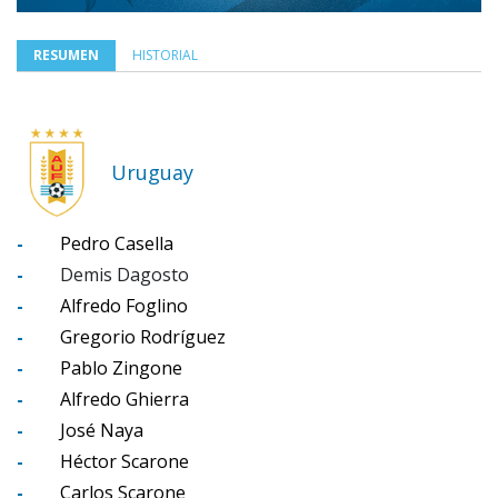
RESUMEN
HISTORIAL
Uruguay
-
Pedro Casella
-
Demis Dagosto
-
Alfredo Foglino
-
Gregorio Rodríguez
-
Pablo Zingone
-
Alfredo Ghierra
-
José Naya
-
Héctor Scarone
-
Carlos Scarone