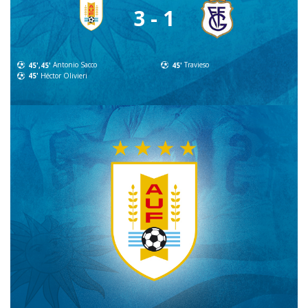
3 - 1
45',45'
Antonio Sacco
45'
Travieso
45'
Héctor Olivieri