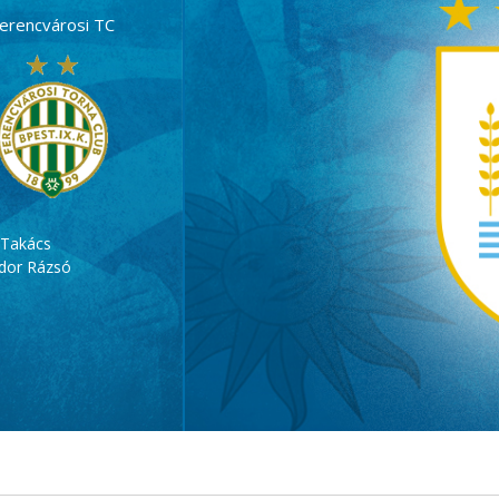
erencvárosi TC
 Takács
idor Rázsó