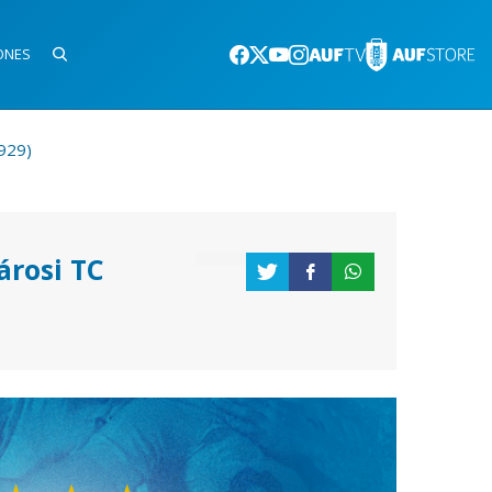
ONES
929)
árosi TC