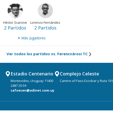
Héctor Scarone
Lorenzo Fernández
2 Partidos
2 Partidos
+
Más Jugadores
Ver todos los partidos vs. Ferencvárosi TC
Estadio Centenario
Complejo Celeste
Montevideo, Uruguay 11400
Camino el Paso Escobar y Ruta 101
2487 20 59
cafoecen@adinet.com.uy