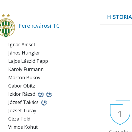
HISTORIA
Ferencvárosi TC
Ignác Amsel
János Hungler
Lajos László Papp
Károly Furmann
Márton Bukovi
Gábor Obitz
Izidor Rázsó
József Takács
József Turay
1
Géza Toldi
Vilmos Kohut
Ganados