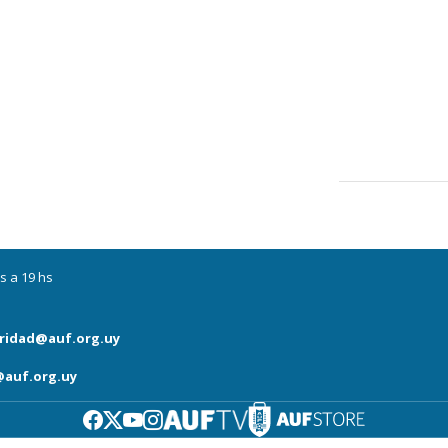
s a 19 hs
ridad@auf.org.uy
auf.org.uy