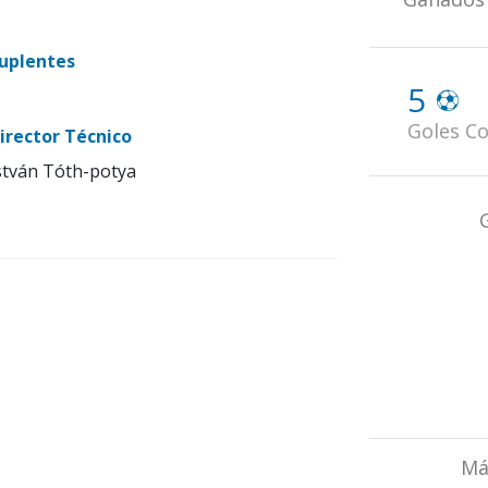
uplentes
5
Goles Co
irector Técnico
stván Tóth-potya
Má