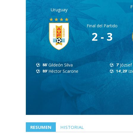
F
Uruguay
Final del Partido
2 - 3
88'
Gildeón Silva
7'
József
89'
Héctor Scarone
14',29'
Iz
RESUMEN
HISTORIAL