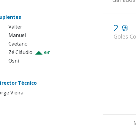
uplentes
2
Válter
Manuel
Goles Co
Caetano
Zé Cláudio
64'
Osni
irector Técnico
orge Vieira
M