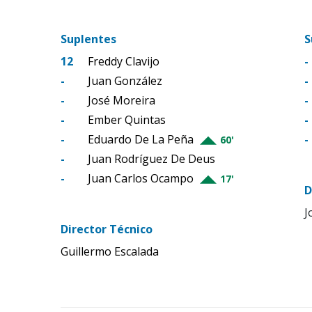
Suplentes
S
12
Freddy Clavijo
-
-
Juan González
-
-
José Moreira
-
-
Ember Quintas
-
-
Eduardo De La Peña
-
60'
-
Juan Rodríguez De Deus
-
Juan Carlos Ocampo
17'
D
J
Director Técnico
Guillermo Escalada