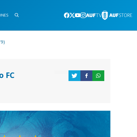
ONES
79)
o FC