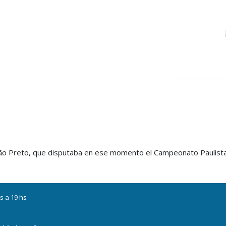
o Preto, que disputaba en ese momento el Campeonato Paulista 
ã
s a 19 hs