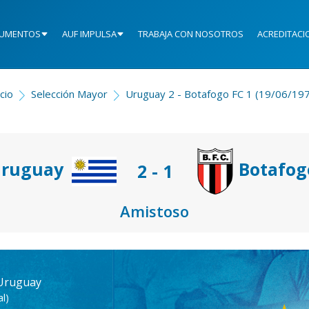
UMENTOS
AUF IMPULSA
TRABAJA CON NOSOTROS
ACREDITACI
icio
Selección Mayor
Uruguay 2 - Botafogo FC 1 (19/06/19
ruguay
Botafog
2 - 1
Amistoso
 Uruguay
l)