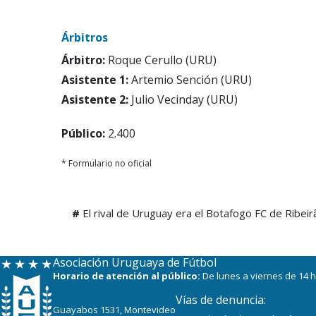
Árbitros
Árbitro:
Roque Cerullo (URU)
Asistente 1:
Artemio Sención (URU)
Asistente 2:
Julio Vecinday (URU)
Público:
2.400
* Formulario no oficial
#
El rival de Uruguay era el Botafogo FC de Ribeir
Asociación Uruguaya de Fútbol
Horario de atención al público:
De lunes a viernes de 14 h
Vías de denuncia:
Guayabos 1531, Montevideo