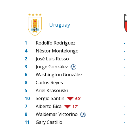
Uruguay
1
Rodolfo Rodríguez
-
4
Néstor Montelongo
-
2
José Luis Russo
-
3
Jorge González
-
6
Washington González
-
8
Carlos Reyes
-
5
Ariel Krasouski
-
10
Sergio Santín
-
60'
7
Alberto Bica
-
17'
9
Waldemar Victorino
-
11
Gary Castillo
-