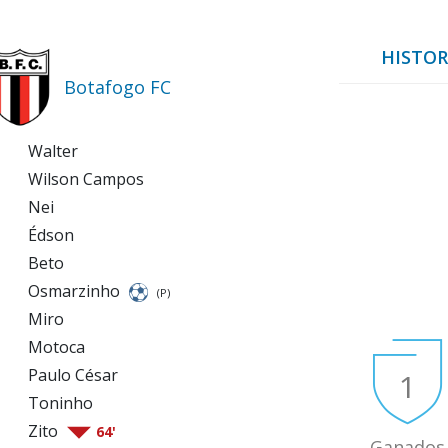
HISTOR
Botafogo FC
Walter
Wilson Campos
Nei
Édson
Beto
Osmarzinho
(P)
Miro
Motoca
Paulo César
1
Toninho
Zito
64'
Ganados