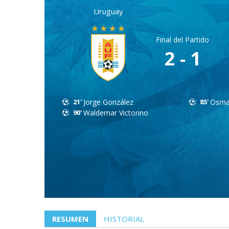
Uruguay
Final del Partido
2 - 1
21'
Jorge González
85'
Osma
90'
Waldemar Victorino
RESUMEN
HISTORIAL