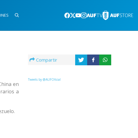
ONES
Compartir
Tweets by @AUFOficial
China en
rarios a
ezuelo.