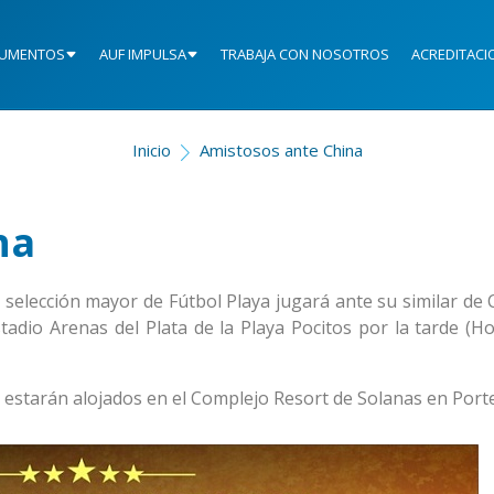
UMENTOS
AUF IMPULSA
TRABAJA CON NOSOTROS
ACREDITACI
Inicio
Amistosos ante China
na
 selección mayor de Fútbol Playa jugará ante su similar de 
tadio Arenas del Plata de la Playa Pocitos por la tarde (Ho
y estarán alojados en el Complejo Resort de Solanas en Port