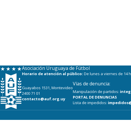
Asociación Uruguaya de Fútbol
Horario de atención al público:
De lunes a viernes de 14 h
Vías de denuncia:
Guayabos 1531, Montevideo
Manipulación de partidos:
integ
2400 71 01
PORTAL DE DENUNCIAS
contacto@auf.org.uy
Lista de impedidos:
impedidos@