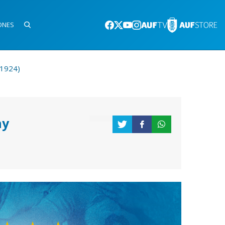
ONES
/1924)
ay