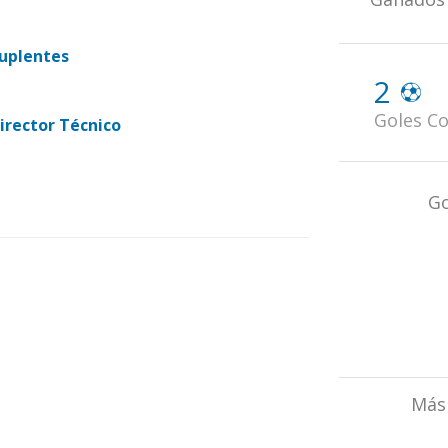
uplentes
2
Goles Co
irector Técnico
Go
Más 