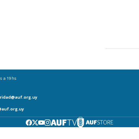
s a 19 hs
ridad@auf.org.uy
auf.org.uy