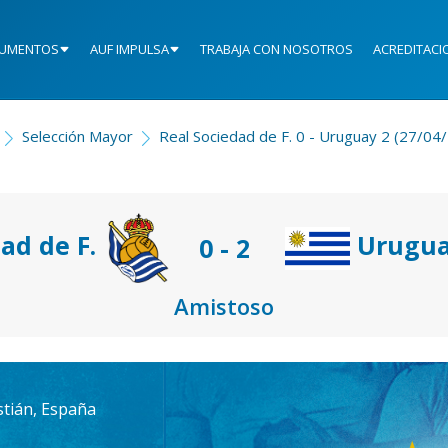
UMENTOS
AUF IMPULSA
TRABAJA CON NOSOTROS
ACREDITACI
Selección Mayor
Real Sociedad de F. 0 - Uruguay 2 (27/04
ad de F.
Urugu
0 - 2
Amistoso
stián, España