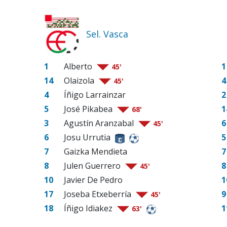
Sel. Vasca
1
Alberto
1
45'
14
Olaizola
4
45'
4
Íñigo Larrainzar
2
5
José Pikabea
1
68'
3
Agustín Aranzabal
6
45'
6
Josu Urrutia
5
7
Gaizka Mendieta
7
8
Julen Guerrero
8
45'
10
Javier De Pedro
1
17
Joseba Etxeberría
9
45'
18
Íñigo Idiakez
1
63'