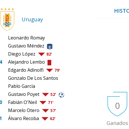
HISTO
Uruguay
Leonardo Romay
Gustavo Méndez
Diego López
82'
4
Alejandro Lembo
Edgardo Adinolfi
79'
Gonzalo De Los Santos
Pablo García
Gustavo Poyet
52'
0
Fabián O'Neil
0
71'
Marcelo Otero
57'
1
Álvaro Recoba
62'
Ganados