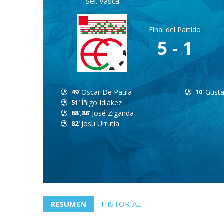
Sel. Vasca
Final del Partido
5 - 1
49'
Oscar De Paula
10'
Gust
51'
Íñigo Idiakez
68',88'
José Ziganda
82'
Josu Urrutia
RESUMEN
HISTORIAL