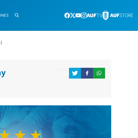
ONES
)
ay