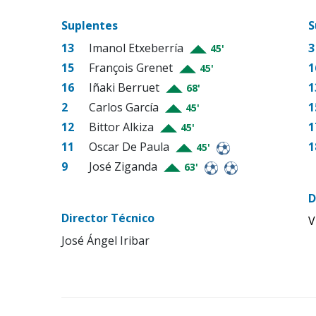
Suplentes
S
13
Imanol Etxeberría
3
45'
15
François Grenet
1
45'
16
Iñaki Berruet
1
68'
2
Carlos García
1
45'
12
Bittor Alkiza
1
45'
11
Oscar De Paula
1
45'
9
José Ziganda
63'
D
Director Técnico
V
José Ángel Iribar