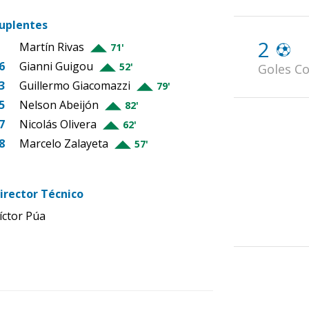
uplentes
2
Martín Rivas
71'
6
Gianni Guigou
52'
Goles Co
3
Guillermo Giacomazzi
79'
5
Nelson Abeijón
82'
7
Nicolás Olivera
62'
8
Marcelo Zalayeta
57'
irector Técnico
íctor Púa