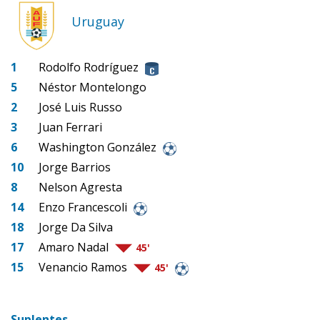
Uruguay
1
Rodolfo Rodríguez
5
Néstor Montelongo
2
José Luis Russo
3
Juan Ferrari
6
Washington González
10
Jorge Barrios
8
Nelson Agresta
14
Enzo Francescoli
18
Jorge Da Silva
17
Amaro Nadal
45'
15
Venancio Ramos
45'
Suplentes