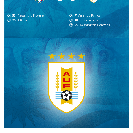
53'
Alessandro Piovanelli
7'
Venancio Ramos
75'
Alfio Romiti
48'
Enzo Francescoli
65'
Washington González