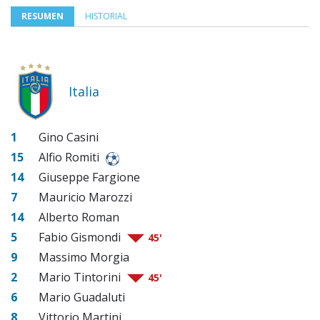
RESUMEN
HISTORIAL
Italia
1
Gino Casini
15
Alfio Romiti
14
Giuseppe Fargione
7
Mauricio Marozzi
14
Alberto Roman
5
Fabio Gismondi
45'
9
Massimo Morgia
2
Mario Tintorini
45'
6
Mario Guadaluti
8
Vittorio Martini