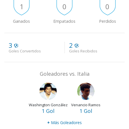
1
0
0
Ganados
Empatados
Perdidos
3
2
Goles Convertidos
Goles Recibidos
Goleadores vs. Italia
Washington González
Venancio Ramos
1 Gol
1 Gol
+
Más Goleadores