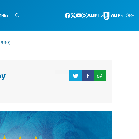
ONES
1990)
ay