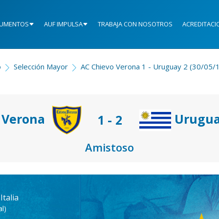
UMENTOS
AUF IMPULSA
TRABAJA CON NOSOTROS
ACREDITACI
o
Selección Mayor
AC Chievo Verona 1 - Uruguay 2 (30/05/
 Verona
Urugu
1 - 2
Amistoso
Italia
l)