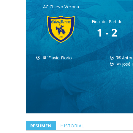
AC Chievo Verona
Final del Partido
1 - 2
61'
Flavio Fiorio
76'
Anton
78'
José 
RESUMEN
HISTORIAL