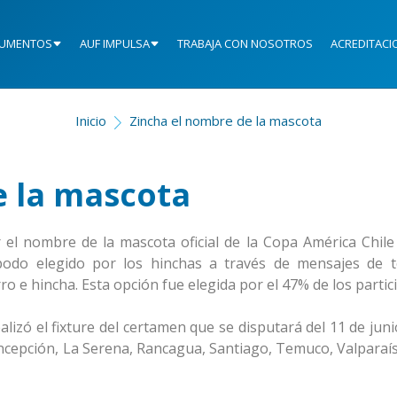
UMENTOS
AUF IMPULSA
TRABAJA CON NOSOTROS
ACREDITACI
Inicio
Zincha el nombre de la mascota
e la mascota
el nombre de la mascota oficial de la Copa América Chile 
podo elegido por los hinchas a través de mensajes de t
 e hincha. Esta opción fue elegida por el 47% de los partic
izó el fixture del certamen que se disputará del 11 de juni
oncepción, La Serena, Rancagua, Santiago, Temuco, Valparaís