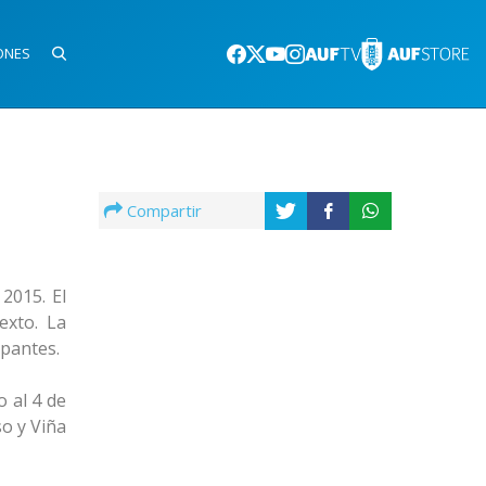
ONES
Compartir
2015. El
exto. La
ipantes.
o al 4 de
o y Viña