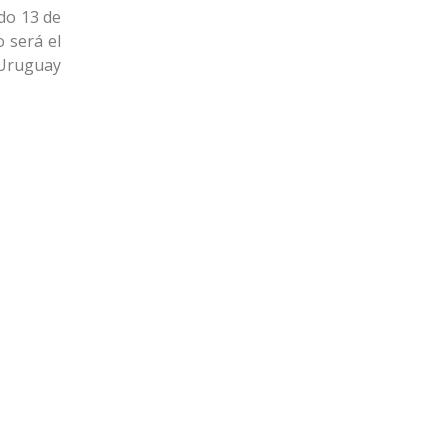
do 13 de
 será el
 Uruguay