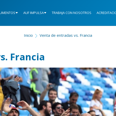
UMENTOS
AUF IMPULSA
TRABAJA CON NOSOTROS
ACREDITACI
Inicio
Venta de entradas vs. Francia
s. Francia