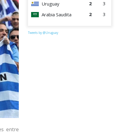
2
3
Uruguay
2
3
Arabia Saudita
Tweets by @Uruguay
es entre