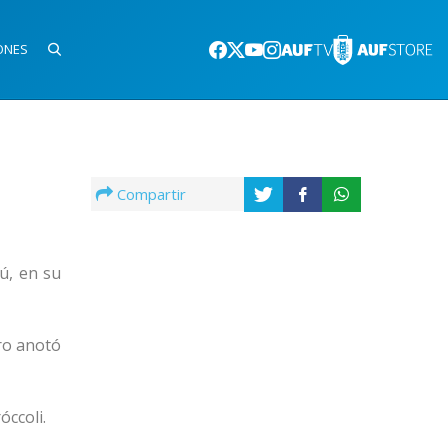
ONES
Compartir
ú, en su
ro anotó
óccoli.