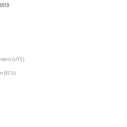
2019
intero (UTC)
n (ECU)