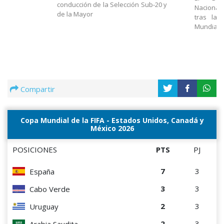
conducción de la Selección Sub-20 y
Nacional
de la Mayor
tras la 
Mundial
Compartir
Copa Mundial de la FIFA - Estados Unidos, Canadá y
México 2026
POSICIONES
PTS
PJ
7
3
España
3
3
Cabo Verde
2
3
Uruguay
2
3
Arabia Saudita