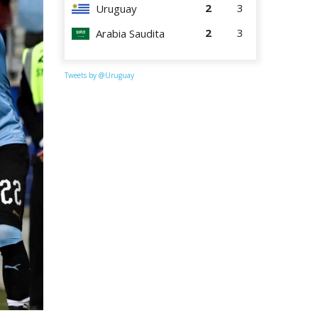
2
3
Uruguay
2
3
Arabia Saudita
Tweets by @Uruguay