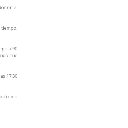
dor en el
r tiempo,
legó a 90
ondo fue
las 17:30
 próximo