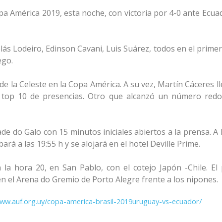
pa América 2019, esta noche, con victoria por 4-0 ante Ecua
lás Lodeiro, Edinson Cavani, Luis Suárez, todos en el prime
ego.
e la Celeste en la Copa América. A su vez, Martín Cáceres l
el top 10 de presencias. Otro que alcanzó un número red
e do Galo con 15 minutos iniciales abiertos a la prensa. A 
bará a las 19:55 h y se alojará en el hotel Deville Prime.
la hora 20, en San Pablo, con el cotejo Japón -Chile. El
en el Arena do Gremio de Porto Alegre frente a los nipones.
www.auf.org.uy/copa-america-brasil-2019uruguay-vs-ecuador/