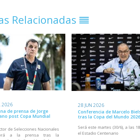
ias Relacionadas
L 2026
28 JUN 2026
na de prensa de Jorge
Conferencia de Marcelo Biel
ano post Copa Mundial
tras la Copa del Mundo 202
Será este martes (30/6), a las 1
ector de Selecciones Nacionales
el Estadio Centenario
derá a la prensa tras la