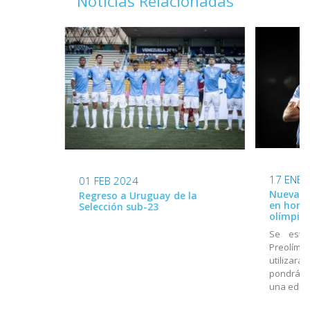
Noticias Relacionadas
17 ENE 
01 FEB 2024
Nueva ca
Regreso a Uruguay de la
en home
Selección sub-23
olímpico
Se estr
Preolímpi
utilizará
pondrá a
una edici